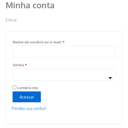
Minha conta
Ir
para
o
Entrar
conteúdo
Nome de usuário ou e-mail
*
Senha
*
Lembre-me
Acessar
Perdeu sua senha?