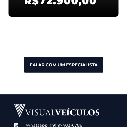
R$
72.900,00
FALAR COM UM ESPECIALISTA
Whatsapp: (19) 97403-6786