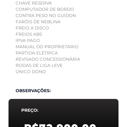
CHAVE RESERVA
COMPUTADOR DE BORDO
CONTRA PESO NO GUIDON
FARÓIS DE NEBLINA
FREIO A DISCO
FREIOS ABS
IPVA PAGO
MANUAL DO PROPRIETÁRIO
PARTIDA ELÉTRICA
REVISADO CONCESSIONÁRIA
RODAS DE LIGA LEVE
ÚNICO DONO
OBSERVAÇÕES:
PREÇO: