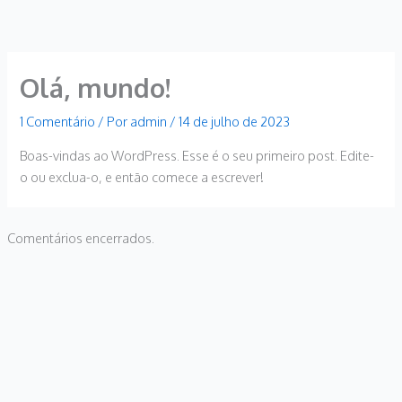
Ir
para
o
conteúdo
Olá, mundo!
1 Comentário
/ Por
admin
/
14 de julho de 2023
Boas-vindas ao WordPress. Esse é o seu primeiro post. Edite-
o ou exclua-o, e então comece a escrever!
Comentários encerrados.